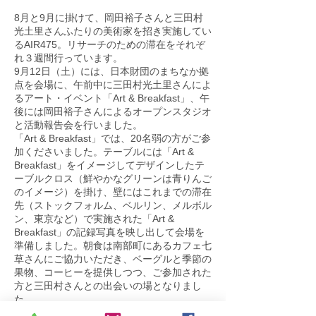
8月と9月に掛けて、岡田裕子さんと三田村
光土里さんふたりの美術家を招き実施してい
るAIR475。リサーチのための滞在をそれぞ
れ３週間行っています。
9月12日（土）には、日本財団のまちなか拠
点を会場に、午前中に三田村光土里さんによ
るアート・イベント「Art & Breakfast」、午
後には岡田裕子さんによるオープンスタジオ
と活動報告会を行いました。
「Art & Breakfast」では、20名弱の方がご参
加くださいました。テーブルには「Art &
Breakfast」をイメージしてデザインしたテ
ーブルクロス（鮮やかなグリーンは青りんご
のイメージ）を掛け、壁にはこれまでの滞在
先（ストックフォルム、ベルリン、メルボル
ン、東京など）で実施された「Art &
Breakfast」の記録写真を映し出して会場を
準備しました。朝食は南部町にあるカフェ七
草さんにご協力いただき、ベーグルと季節の
果物、コーヒーを提供しつつ、ご参加された
方と三田村さんとの出会いの場となりまし
た。
テーブルを囲みながら話されたのは、ベーグ