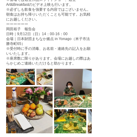
Art&Breakfastのビデオ上映も行います。
※必ずしも飲食を強要する内容ではございません。
朝食はお持ち帰りいただくことも可能です。お気軽
にお越しください。
ーーーーーー
岡田裕子 報告会
日時｜9月12日（日）14：00-16：00
会場｜日本財団まちなか拠点 in Yonago（米子市法
勝寺町65）
※受付時に手の消毒、お名前・連絡先の記入をお願
いいたします。
※座席数に限りがあります。会場にお越しの際はあ
らかじめご連絡いただけると助かります。