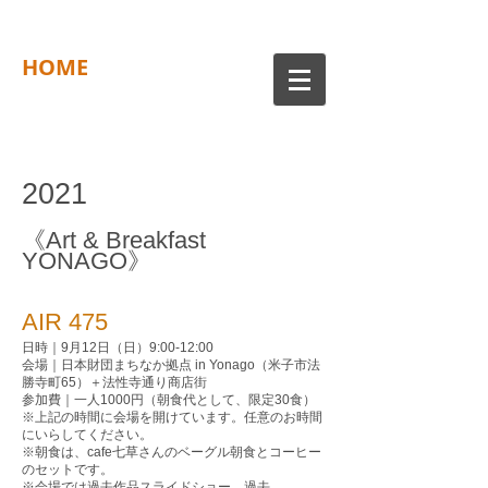
HOME
2021
《
Art & Breakfast
YONAGO》
AIR 475
日時｜9月12日（日）9:00-12:00
会場｜日本財団まちなか拠点 in Yonago（米子市法
勝寺町65）＋法性寺通り商店街
参加費｜一人1000円（朝食代として、限定30食）
※上記の時間に会場を開けています。任意のお時間
にいらしてください。
※朝食は、cafe七草さんのベーグル朝食とコーヒー
のセットです。
※会場では過去作品スライドショー、過去